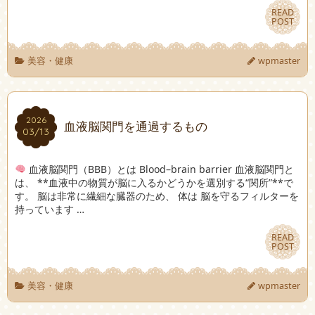
READ
READ
POST
POST
美容・健康
wpmaster
2026
2026
血液脳関門を通過するもの
03/13
03/13
血液脳関門（BBB）とは Blood–brain barrier 血液脳関門と
は、 **血液中の物質が脳に入るかどうかを選別する“関所”**で
す。 脳は非常に繊細な臓器のため、 体は 脳を守るフィルターを
持っています …
READ
READ
POST
POST
美容・健康
wpmaster