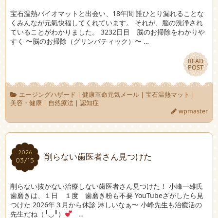
宝石温熱バイオマットと出会い、18年間 誰ひとり漏れることな
くみんなが元氣快福してくれています。 それが、脳の洗浄され
ていることがわかりました。 3232日目 脳のお掃除をわかりや
すく 〜脳のお掃除（グリンパティック）〜 …
READ
READ
POST
POST
エージングハザード
|
健康革命元気メール
|
宝石温熱マット
|
美容・健康
|
自然療法
|
認知症
wpmaster
2026
2026
削らない歯医者さん見つけた
03/15
03/15
削らない抜かない治療しない歯医者さん見つけた！ 小峰一雄氏
歯磨きは、１日 １度 歯磨き粉も不要 YouTubeざがしたら見
つけた 2026年３月から休診 淋しいなぁ〜 小峰先生も治癒活の
先生だね（╹◡╹）
…