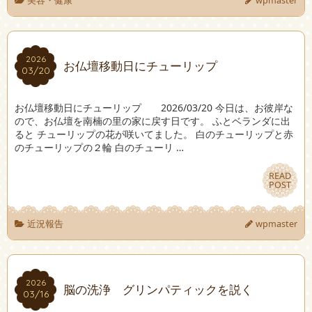
美容・健康
wpmaster
2026
2026
お仏壇移動日にチューリップ
03/20
03/20
お仏壇移動日にチューリップ 2026/03/20 今日は、お彼岸な
ので、お仏壇を南楠の里の家に戻す日です。 ふとベランダに出
ると チューリップの花が咲いてました。 白のチューリップと赤
のチューリップの２輪 白のチューリ …
READ
READ
POST
POST
近況報告
wpmaster
2026
2026
脳の洗浄 グリンパティックを説く
03/16
03/16