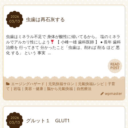
2026
2026
虫歯は再石灰する
03/13
03/13
虫歯はミネラル不足で 身体が酸性に傾いてるから。 塩のミネラ
ルでアルカリ性にしよう
【 小峰一雄 歯科医師 】 ● 長年 歯科
治療を 行ってきて 分かったこと「虫歯は、削れば 削る ほど 悪
化 する」 という 事実 …
READ
READ
POST
POST
エージングハザード
|
元気快福サロン
|
元氣快福レシピ
|
子育
て
|
岩塩
|
美容・健康
|
脳から元氣快福
|
自然療法
wpmaster
2026
2026
グルット１ GLUT1
03/13
03/13