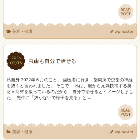
READ
READ
POST
POST
美容・健康
wpmaster
2026
2026
虫歯も自分で治せる
03/13
03/13
私自身 2022年６月のこと、 歯医者に行き、歯周病で虫歯の神経
を抜くと言われました。 そこで、 私は、脳から元氣快福する笑
財＝商材を扱っているのだから、自分で治せるとイメージしまし
た。 先生に「抜かないで様子を見る』と …
READ
READ
POST
POST
美容・健康
wpmaster