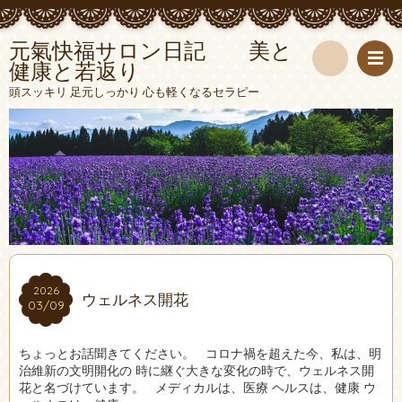
元氣快福サロン日記 美と
健康と若返り
検
頭スッキリ 足元しっかり 心も軽くなるセラピー
索
2026
2026
ウェルネス開花
03/09
03/09
ちょっとお話聞きてください。 コロナ禍を超えた今、私は、明
治維新の文明開化の 時に継ぐ大きな変化の時で、ウェルネス開
花と名づけています。 メディカルは、医療 ヘルスは、健康 ウ