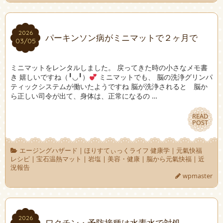
2026
2026
パーキンソン病がミニマットで２ヶ月で
03/05
03/05
ミニマットをレンタルしました。 戻ってきた時の小さなメモ書
き 嬉しいですね（╹◡╹）
ミニマットでも、 脳の洗浄グリンパ
ティックシステムが働いたようですね 脳が洗浄されると 脳か
ら正しい司令が出て、身体は、正常になるの …
READ
READ
POST
POST
エージングハザード
|
ほりすてぃっくライフ 健康学
|
元氣快福
レシピ
|
宝石温熱マット
|
岩塩
|
美容・健康
|
脳から元氣快福
|
近
況報告
wpmaster
2026
2026
ワクチン・予防接種は水素水で対処