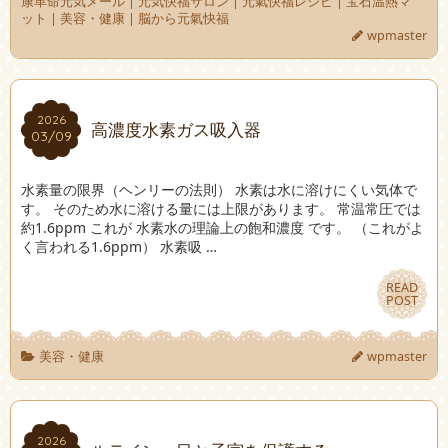
康革命元気メール
|
元気快福サロン
|
元氣快福レシピ
|
宝石温熱マ
ット
|
美容・健康
|
脳から元氣快福
wpmaster
2026
2026
高濃度水素ガス吸入器
03/09
03/09
水素量の限界（ヘンリーの法則） 水素は水に溶けにくい気体で
す。 そのため水に溶ける量には上限があります。 常温常圧では
約1.6ppm これが 水素水の理論上の飽和濃度 です。 （これがよ
く言われる1.6ppm） 水素吸 …
READ
READ
POST
POST
美容・健康
wpmaster
2026
2026