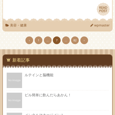
READ
READ
POST
POST
美容・健康
wpmaster
‹
1
…
7
…
82
›
新着記事
ルテインと脳機能
ピル簡単に飲んだらあかん！
メンタルマネージメント