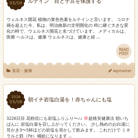
ルテイン 目と子宮を保護する
03/09
03/09
ウェルネス開花 植物の黄色色素をルテインと言います。 コロナ
禍を超えた今、私は、明治維新の文明開化の 時に継ぐ大きな変
化の時で、ウェルネス開花と名づけています。 メディカルは、
医療 ヘルスは、健康 ウェルネスは、健康と経 …
READ
READ
POST
POST
美容・健康
wpmaster
2026
2026
朝イチ岩塩白湯を！赤ちゃんにも塩
03/08
03/08
3226日目 花粉症にも岩塩ふりふり〜♪♪
超格安健康法 朝いち
ばんに 岩塩白湯を召し上がってください。 少し熱めのお白湯に
耳かき3〜5杯ほどの岩塩を溶かして飲みます。 これだけで ミネ
ラルと鉄（Fe）補給になります …