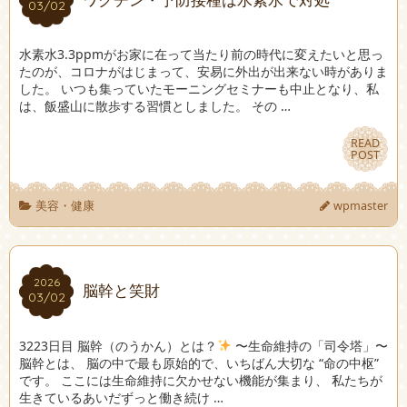
03/02
03/02
水素水3.3ppmがお家に在って当たり前の時代に変えたいと思っ
たのが、コロナがはじまって、安易に外出が出来ない時がありま
した。 いつも集っていたモーニングセミナーも中止となり、私
は、飯盛山に散歩する習慣としました。 その …
READ
READ
POST
POST
美容・健康
wpmaster
2026
2026
脳幹と笑財
03/02
03/02
3223日目 脳幹（のうかん）とは？
〜生命維持の「司令塔」〜
脳幹とは、 脳の中で最も原始的で、いちばん大切な “命の中枢”
です。 ここには生命維持に欠かせない機能が集まり、 私たちが
生きているあいだずっと働き続け …