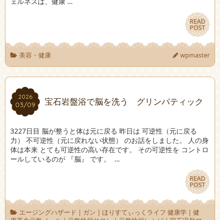
ェルネスは、健康 …
READ
READ
POST
POST
美容・健康
wpmaster
2026
2026
宝石岩盤浴で脳を洗う グリンパティック
03/09
03/09
3227日目 脳が整うと体は元に戻る 昨日は 可逆性（元に戻る
力） 不可逆性（元に戻れない状態） のお話をしました。 人の身
体は本来 とても可逆性の高い存在です。 その可逆性を コントロ
ールしているのが 『脳』 です。 …
READ
READ
POST
POST
エージングハザード
|
ガン
|
ほりすてぃっくライフ 健康学
|
健