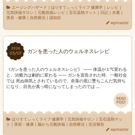
エージングハザード
|
ほりすてぃっくライフ 健康学
|
レシピ
|
元気快福サロン
|
元氣快福レシピ
|
宝石温熱マット
|
日記
|
水素
|
美容・健康
|
自然療法
|
認知症
wpmaster
2026
2026
ガンを患った人のウェルネスレシピ
03/07
03/07
《ガンを患った人のウェルネスレシピ》 —— 体温が１℃変わる
と、治癒力は劇的に変わる —— ガンを宣告された時、一般社会
では 死ぬ病気とされているので、奈落の底に墜ちこんだ気持ち
になり、目先が真っ暗になってしまったのでは …
READ
READ
POST
POST
ほりすてぃっくライフ 健康学
|
元気快福サロン
|
宝石温熱マッ
ト
|
美容・健康
|
脳から元氣快福
|
自然療法
|
近況報告
wpmaster