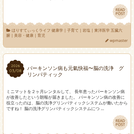
READ
READ
POST
POST
ほりすてぃっくライフ 健康学
|
子育て
|
岩塩
|
東洋医学 五臓六
腑
|
美容・健康
|
育児
wpmaster
2026
2026
パーキンソン病も元氣快福〜脳の洗浄 グ
03/08
03/08
リンパティック
ミニマットを２ヶ月レンタルして、 長年患ったパーキンソン病
が改善したという朗報が届きました。 パーキンソン病の改善に
役立ったのは、脳の洗浄グリンパティックシステムが働いたから
ですね！ 脳の洗浄グリンパティックシステムにつ …
READ
READ
POST
POST