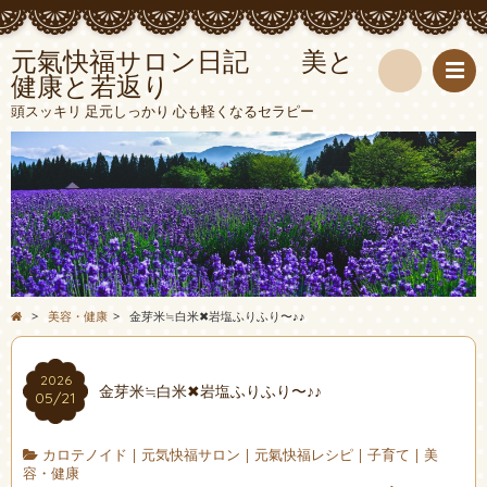
元氣快福サロン日記 美と
健康と若返り
検
頭スッキリ 足元しっかり 心も軽くなるセラピー
索
>
美容・健康
>
金芽米≒白米✖︎岩塩ふりふり〜♪♪
2026
金芽米≒白米✖︎岩塩ふりふり〜♪♪
05/21
カロテノイド
|
元気快福サロン
|
元氣快福レシピ
|
子育て
|
美
容・健康