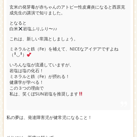
玄米の発芽毒が赤ちゃんのアトピー性皮膚炎になると西原克
成先生の講演で知りました。
となると
白米
岩塩ふりふり〜♪♪
これは、新しい常識としましょう。
ミネラルと鉄（Fe）を補えて、NICEなアイデアですよね
（╹◡╹）
いろんな塩が流通していますが、
岩塩は塩の化石！
ミネラルと鉄（Fe）が摂れる！
健康学が学べる！
この３つの理由で
私は、笑くぼSUN岩塩を推奨します
私の夢は、発達障害児が健常児になること！