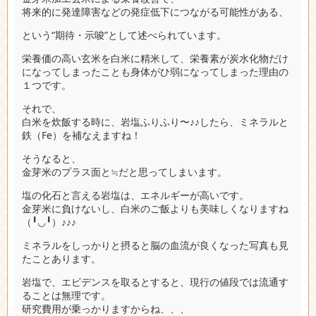
将来的に発達障害などの発症低下につながる可能性がある、
という“期待・示唆”として述べられています。
栄養価の高い玄米を白米に精米して、栄養素が炭水化物だけ
になってしまったことも身体がひ弱になってしまった理由の
１つです。
それで、
白米を炊飯する時に、岩塩ふりふり〜♪♪したら、ミネラルと
鉄（Fe）を補なえますね！
そうなると、
金芽米のプラス面と≒だと思ってしまいます。
塩の化石と言える岩塩は、エネルギーが高いです。
金芽米に負けないし、白米のご飯よりも美味しくなりますね
（╹◡╹）♪♪♪
ミネラルをしっかりと摂ると脳の血流が良くなった写真も見
たことあります。
岩塩で、エビデンスを取るとすると、現行の値段では流通す
ることは無理です。
研究費用が乗っかりますからね、、、