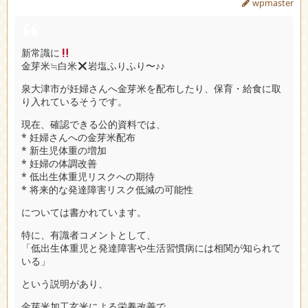
wpmaster
新常識に
金芽米≒白米
岩塩ふりふり〜♪♪
泉大津市が妊婦さんへ金芽米を配布したり、保育・給食に取
り入れているそうです。
現在、確認できる公的資料では、
* 妊婦さんへの金芽米配布
* 新生児体重の増加
* 妊婦の体調改善
* 低出生体重児リスクへの期待
* 将来的な発達障害リスク低減の可能性
については書かれています。
特に、有識者コメントとして、
「低出生体重児と発達障害や生活習慣病には相関が知られて
いる」
という説明があり、
金芽米加工玄米による栄養改善で、