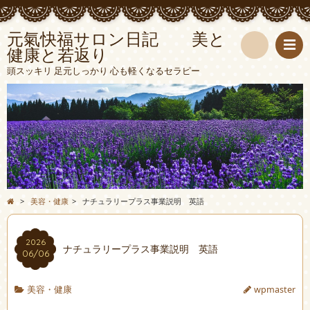
元氣快福サロン日記 美と
健康と若返り
検
頭スッキリ 足元しっかり 心も軽くなるセラピー
索
>
美容・健康
>
ナチュラリープラス事業説明 英語
2026
ナチュラリープラス事業説明 英語
06/06
美容・健康
wpmaster