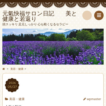
元氣快福サロン日記 美と
健康と若返り
検
頭スッキリ 足元しっかり 心も軽くなるセラピー
索
>
美容・健康
>
2026
05/27
美容・健康
wpmaster