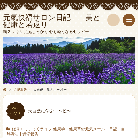
元氣快福サロン日記 美と
健康と若返り
検
頭スッキリ 足元しっかり 心も軽くなるセラピー
索
>
近況報告
>
大自然に学ぶ 〜松〜
2021
大自然に学ぶ 〜松〜
02/18
ほりすてぃっくライフ 健康学
|
健康革命元気メール
|
日記
|
自
然療法
|
近況報告