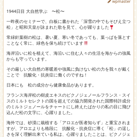
wpmaster
1944日目 大自然学ぶ 〜松〜
一昨夜のセミナーで、白板に書かれた「深雪の中でもそびえ立つ
松」と昭和天皇が詠まれた歌を見て、心が躍りました
常緑針葉樹の松は、暑い夏、寒い冬であっても、葉っぱを落とす
ことなく常に、緑色を保ち続けています
海岸沿いに松を植えて、海沿いに住む人々の生活を海からの強風
からも守っています。
その厳しい大自然の寒暖差や強風に負けない松の力を我々が戴く
ことで 抗酸化・抗炎症に働くのですね！
日本にも 松の成分から健康食品があります。
フランス海岸松の樹皮エキスのピクノジェノールフランス・スイ
スのミルトセレクトの国を超えての協力開発された国際特許成分
のミルトジェノールをチャートにし終えたばかりの私の目に飛び
込んだ松の文字に、心躍りました。
海外では、砂漠に栽植する「アロエが医者知らず」と重宝されま
すが、アロエよりも格段に 抗酸化・抗炎症に導く「松」の逞し
さを深く理解出来ている私は、心躍りましたことは、ピクノジェ