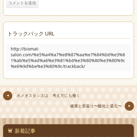
トラックバック URL
http://biomat-
salon.com/%e5%a4%a7%e8%87%aa%e7%84%b6%e3%8
1%ab%e5%ad%a6%e3%81%b6%e3%80%80%e3%80%9c
%e6%9d%be%e3%80%9c/trackback/
ホメオスタシスは 考え方にも働く
健康と若返り〜酸化と還元〜
新着記事