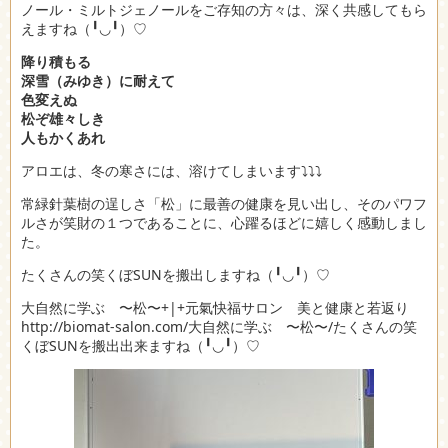
ノール・ミルトジェノールをご存知の方々は、深く共感してもら
えますね（╹◡╹）♡
降り積もる
深雪（みゆき）に耐えて
色変えぬ
松ぞ雄々しき
人もかくあれ
アロエは、冬の寒さには、溶けてしまいます⤵︎⤵︎⤵︎
常緑針葉樹の逞しさ「松」に最善の健康を見い出し、そのパワフ
ルさが笑財の１つであることに、心躍るほどに嬉しく感動しまし
た。
たくさんの笑くぼSUNを搬出しますね（╹◡╹）♡
大自然に学ぶ 〜松〜+|+元氣快福サロン 美と健康と若返り
http://biomat-salon.com/大自然に学ぶ 〜松〜/たくさんの笑
くぼSUNを搬出出来ますね（╹◡╹）♡