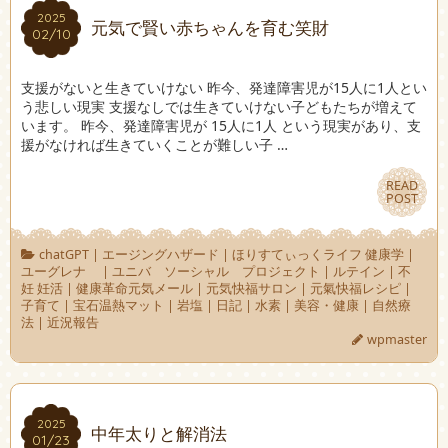
2025
2025
元気で賢い赤ちゃんを育む笑財
02/10
02/10
支援がないと生きていけない 昨今、発達障害児が15人に1人とい
う悲しい現実 支援なしでは生きていけない子どもたちが増えて
います。 昨今、発達障害児が 15人に1人 という現実があり、支
援がなければ生きていくことが難しい子 …
READ
READ
POST
POST
chatGPT
|
エージングハザード
|
ほりすてぃっくライフ 健康学
|
ユーグレナ
|
ユニバ ソーシャル プロジェクト
|
ルテイン
|
不
妊 妊活
|
健康革命元気メール
|
元気快福サロン
|
元氣快福レシピ
|
子育て
|
宝石温熱マット
|
岩塩
|
日記
|
水素
|
美容・健康
|
自然療
法
|
近況報告
wpmaster
2025
2025
中年太りと解消法
01/23
01/23