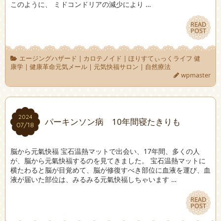
このように、 ミドコンドリアの減少により …
READ
READ
POST
POST
エージングハザード
|
カロテノイド
|
ほりすてぃっくライフ 健
康学
|
健康革命元気メール
|
元気快福サロン
|
自然療法
wpmaster
2024
2024
パーキンソン病 10年間寝たきりも
07/18
07/18
脳から元氣快福 宝石温熱マットで出会い、17年間、多くの人
が、脳から元氣快福するのを見てきました。 宝石温熱マットに
横たわると脳が目覚めて、脳が修復すべき部位に血液を運び、血
液が届いた部位は、みるみる元氣快福しちゃいます …
READ
READ
POST
POST