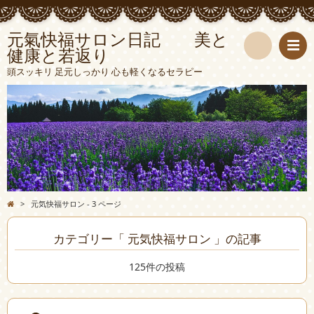
元氣快福サロン日記 美と
健康と若返り
検
頭スッキリ 足元しっかり 心も軽くなるセラピー
索
>
元気快福サロン - 3 ページ
カテゴリー「 元気快福サロン 」の記事
125件の投稿