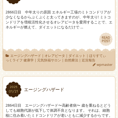
2866日目 中年太りの原因 エネルギー工場のミトコンドリアが
少なくなるからぷくぷくと太ってきますのが、中年太り! ミトコ
ンドリアを増殖活性化させるオレアビータを愛用することで、エ
ネルギーが燃えて、ダイエットになるだけで …
READ
READ
POST
POST
エージングハザード
|
オレアビータ
|
ダイエット
|
ほりすてぃ
っくライフ 健康学
|
元気快福サロン
|
自然療法
|
近況報告
wpmaster
2025
2025
エージングハザード
01/21
01/21
2864日目 エージングハザード〜高齢者病〜 歳を重ねるとどう
しても細胞代謝が低下して体調不良となります。 それは、細胞
核に住み着いたミドコンドリアが老いともに減少するからです。