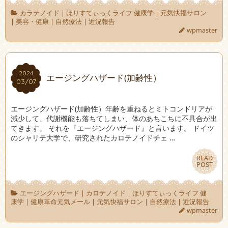
カラテノイド
|
ほりすてぃっくライフ 健康学
|
元気快福サロン
|
美容・健康
|
自然療法
|
近況報告
wpmaster
2024
2024
エージングハザード(加齢性）
03/07
03/07
エージングハザード(加齢性）年齢を重ねるとミトコンドリアが
減少して、代謝機能も落ちてしまい、体のあちこちに不具合が出
てきます。 それを『エージングハザード』と言います。 ドイツ
のシャリテ大学で、研究されたカロテノイドチェ …
READ
READ
POST
POST
エージングハザード
|
カロテノイド
|
ほりすてぃっくライフ 健
康学
|
健康革命元気メール
|
元気快福サロン
|
自然療法
|
近況報告
wpmaster