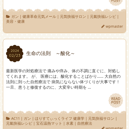
POST
POST
ガン
|
健康革命元気メール
|
元気快福サロン
|
元氣快福レシピ
|
美容・健康
wpmaster
2024
2024
生命の法則 ～酸化～
02/23
02/23
最新医学の対処療法で 痛みや痒み、体の不調に直ぐに、対処し
てくれます。 が、 医療には、酸化することばかり…… 大自然の
法則に則った自然療法で 病気にならない体づくりが大事です！
一旦、患うと修復するのに、大変辛い時期を …
READ
READ
POST
POST
AC11
|
ガン
|
ほりすてぃっくライフ 健康学
|
元気快福サロン
|
元氣快福レシピ
|
宝石温熱マット
|
水素
|
自然療法
wpmaster