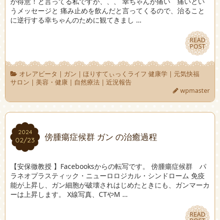
が得意！と言ってる私ですが、、、 幸ちゃんが痛い 痛いとい
うメッセージと 痛み止めを飲んだと言ってくるので、治ること
に逆行する幸ちゃんのために観てきまし …
READ
READ
POST
POST
オレアビータ
|
ガン
|
ほりすてぃっくライフ 健康学
|
元気快福
サロン
|
美容・健康
|
自然療法
|
近況報告
wpmaster
2024
2024
傍腫瘍症候群 ガン の治癒過程
02/23
02/23
【安保徹教授 】Facebooksからの転写です。 傍腫瘍症候群 パ
ラネオプラスティック・ニューロロジカル・シンドローム 免疫
能が上昇し、ガン細胞が破壊されはじめたときにも、ガンマーカ
ーは上昇します。 X線写真、CTやM …
READ
READ