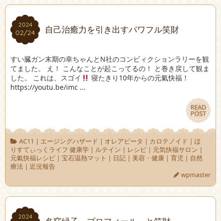
2024
2024
自己治癒力を引き出すパワフル笑財
02/24
02/24
すい臓ガン末期の幸ちゃんとN社のコンビィクションラリーを観
てました。 え！ こんなことが起こってるの！ と巻き戻して観ま
した。 これは、スゴイ
寝たきり10年からの元氣快福！
https://youtu.be/imc …
READ
READ
POST
POST
AC11
|
エージングハザード
|
オレアビータ
|
カロテノイド
|
ほ
りすてぃっくライフ 健康学
|
ルテイン
|
レシピ
|
元気快福サロン
|
元氣快福レシピ
|
宝石温熱マット
|
日記
|
美容・健康
|
育児
|
自然
療法
|
近況報告
wpmaster
2024
2024