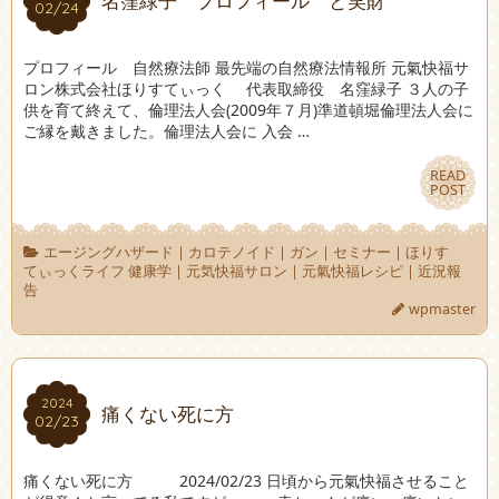
名窪緑子 プロフィール と笑財
02/24
02/24
プロフィール 自然療法師 最先端の自然療法情報所 元氣快福サ
ロン株式会社ほりすてぃっく 代表取締役 名窪緑子 ３人の子
供を育て終えて、倫理法人会(2009年７月)準道頓堀倫理法人会に
ご縁を戴きました。倫理法人会に 入会 …
READ
READ
POST
POST
エージングハザード
|
カロテノイド
|
ガン
|
セミナー
|
ほりす
てぃっくライフ 健康学
|
元気快福サロン
|
元氣快福レシピ
|
近況報
告
wpmaster
2024
2024
痛くない死に方
02/23
02/23
痛くない死に方 2024/02/23 日頃から元氣快福させること