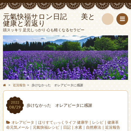
元氣快福サロン日記 美と
健康と若返り
検
頭スッキリ 足元しっかり 心も軽くなるセラピー
索
>
近況報告
>
歩けなかった オレアビータに感謝
2022
歩けなかった オレアビータに感謝
08/29
オレアビータ
|
ほりすてぃっくライフ 健康学
|
レシピ
|
健康革
命元気メール
|
元氣快福レシピ
|
日記
|
水素
|
自然療法
|
近況報告