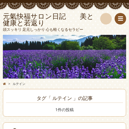
元氣快福サロン日記 美と
健康と若返り
検
頭スッキリ 足元しっかり 心も軽くなるセラピー
索
>
ルテイン
タグ「 ルテイン 」の記事
1件の投稿