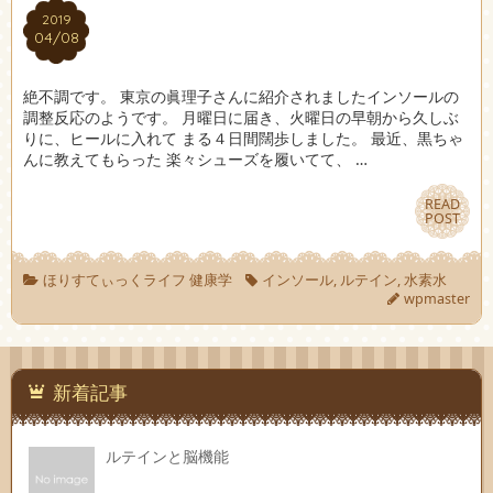
2019
2019
04/08
04/08
絶不調です。 東京の眞理子さんに紹介されましたインソールの
調整反応のようです。 月曜日に届き、火曜日の早朝から久しぶ
りに、ヒールに入れて まる４日間闊歩しました。 最近、黒ちゃ
んに教えてもらった 楽々シューズを履いてて、 …
READ
READ
POST
POST
ほりすてぃっくライフ 健康学
インソール
,
ルテイン
,
水素水
wpmaster
新着記事
ルテインと脳機能