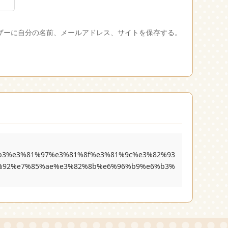
ザーに自分の名前、メールアドレス、サイトを保存する。
%b3%e3%81%97%e3%81%8f%e3%81%9c%e3%82%93
%92%e7%85%ae%e3%82%8b%e6%96%b9%e6%b3%