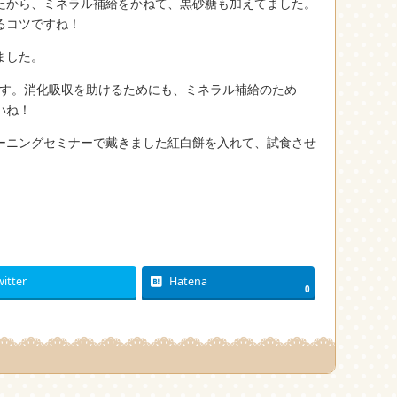
たから、ミネラル補給をかねて、黒砂糖も加えてました。
るコツですね！
ました。
す。消化吸収を助けるためにも、ミネラル補給のため
いね！
ーニングセミナーで戴きました紅白餅を入れて、試食させ
witter
Hatena
0