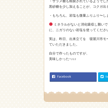
・ザラメ糖も精製されているようでし
黒砂糖を少し加えることが、コクガ出
・もちろん、岩塩も微量ふりふり〜し
ミネラルがないと消化吸収し難いで
に、ニガリのない岩塩を使ってくださ
実は、昨日、出来立てを 寝屋川市モ
ていただきました。
自分で作ったものですが、
美味しかった~♪♪♪
Facebook
t