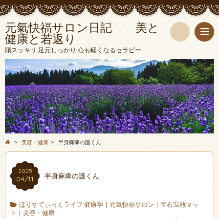
元氣快福サロン日記 美と
健康と若返り
検
頭スッキリ 足元しっかり 心も軽くなるセラピー
索
>
美容・健康
>
半身麻痺の護くん
2025
半身麻痺の護くん
04/11
ほりすてぃっくライフ 健康学
|
元気快福サロン
|
宝石温熱マッ
ト
|
美容・健康