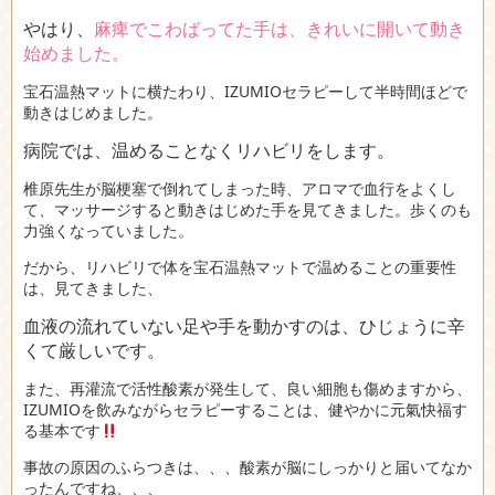
やはり、
麻痺でこわばってた手は、きれいに開いて動き
始めました。
宝石温熱マットに横たわり、IZUMIOセラピーして半時間ほどで
動きはじめました。
病院では、温めることなくリハビリをします。
椎原先生が脳梗塞で倒れてしまった時、アロマで血行をよくし
て、マッサージすると動きはじめた手を見てきました。歩くのも
力強くなっていました。
だから、リハビリで体を宝石温熱マットで温めることの重要性
は、見てきました、
血液の流れていない足や手を動かすのは、ひじょうに辛
くて厳しいです。
また、再灌流で活性酸素が発生して、良い細胞も傷めますから、
IZUMIOを飲みながらセラピーすることは、健やかに元氣快福す
る基本です
事故の原因のふらつきは、、、酸素が脳にしっかりと届いてなか
ったんですね、、、