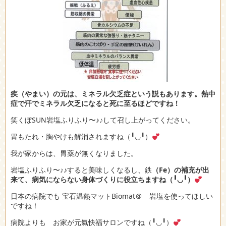
疾（やまい）の元は、ミネラル欠乏症という説もあります。熱中
症で汗でミネラル欠乏になると死に至るほどですね！
笑くぼSUN岩塩ふりふり〜♪♪して召し上がってください。
胃もたれ・胸やけも解消されますね（╹◡╹）
我が家からは、胃薬が無くなりました。
岩塩ふりふり〜♪♪すると美味しくなるし、鉄
（Fe）の補充が出
来て、病気にならない身体づくりに役立ちますね（╹◡╹）
日本の病院でも 宝石温熱マットBiomat＠ 岩塩を使ってほしい
ですね！
病院よりも お家が元氣快福サロンですね（╹◡╹）