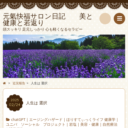
元氣快福サロン日記 美と
健康と若返り
検
頭スッキリ 足元しっかり 心も軽くなるセラピー
索
>
近況報告
>
人生は 選択
2025
人生は 選択
02/24
chatGPT
|
エージングハザード
|
ほりすてぃっくライフ 健康学
|
ユニバ ソーシャル プロジェクト
|
岩塩
|
美容・健康
|
自然療法