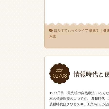
ほりすてぃっくライフ 健康学
|
健
水素
2021
2021
情報時代と
02/08
02/08
1937日目 最先端の自然療法 いろ
本の伝統医療の１つです。 農耕時代
農耕時代はクワとスキ、工業時代は石油