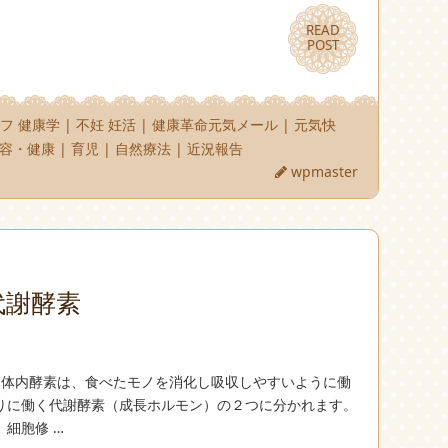
READ
READ
POST
POST
フ 健康学
|
不妊 妊活
|
健康革命元気メール
|
元気快
容・健康
|
育児
|
自然療法
|
近況報告
wpmaster
代謝酵素
素 体内酵素は、食べたモノを消化し吸収しやすいように働
りに働く代謝酵素（成長ホルモン）の２つに分かれます。
細胞修 …