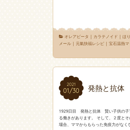
オレアビータ
|
カラテノイド
|
ほ
メール
|
元氣快福レシピ
|
宝石温熱マ
2021
2021
発熱と抗体
01/30
01/30
1929日目 発熱と抗体 賢い子供の
る働きがあります。 そして、２度とそ
場合、ママからもらった免疫力がなくな