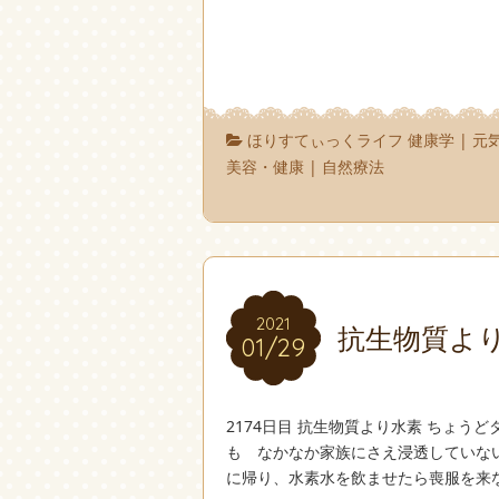
ほりすてぃっくライフ 健康学
|
元
美容・健康
|
自然療法
2021
2021
抗生物質よ
01/29
01/29
2174日目 抗生物質より水素 ちょう
も なかなか家族にさえ浸透していな
に帰り、水素水を飲ませたら喪服を来な