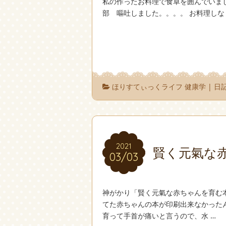
私の作ったお料理で食卓を囲んでいま
部 嘔吐しました。。。。 お料理しな 
ほりすてぃっくライフ 健康学
|
日
2021
2021
賢く元氣な赤
03/03
03/03
神がかり「賢く元氣な赤ちゃんを育む
てた赤ちゃんの本が印刷出来なかったんで
育って手首が痛いと言うので、水 …