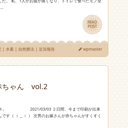
した。 私、1人がお腹が痛くなり、トイレで食べたモノ全
…
READ
READ
POST
POST
記
|
水素
|
自然療法
|
近況報告
wpmaster
ちゃん vol.2
本」 2021/03/03 ２日間、今まで印刷が出来
す（ ｉ _ ｉ ） 次男のお嫁さんが赤ちゃんがすくすく