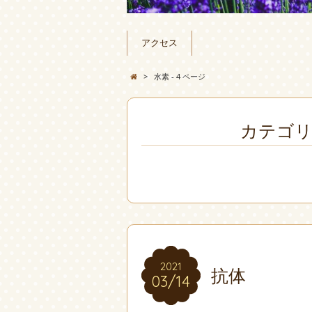
アクセス
>
水素 - 4 ページ
カテゴリ
2021
2021
抗体
03/14
03/14