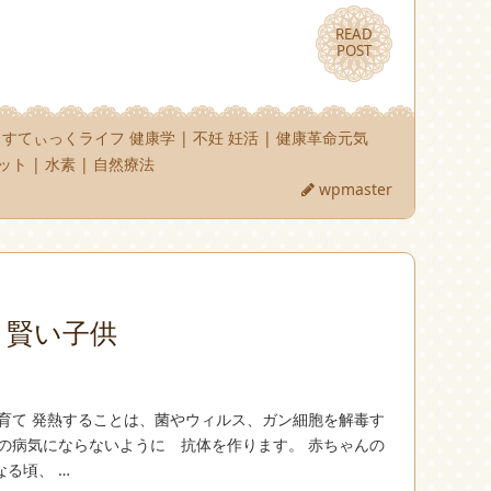
READ
READ
POST
POST
りすてぃっくライフ 健康学
|
不妊 妊活
|
健康革命元気
ット
|
水素
|
自然療法
wpmaster
 賢い子供
子育て 発熱することは、菌やウィルス、ガン細胞を解毒す
の病気にならないように 抗体を作ります。 赤ちゃんの
る頃、 …