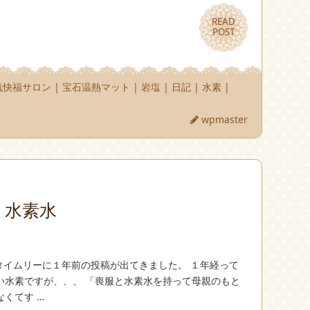
READ
READ
POST
POST
気快福サロン
|
宝石温熱マット
|
岩塩
|
日記
|
水素
|
wpmaster
り水素水
どタイムリーに１年前の投稿が出てきました。 １年経って
い水素ですが、、、 「喪服と水素水を持って母親のもと
くてす …