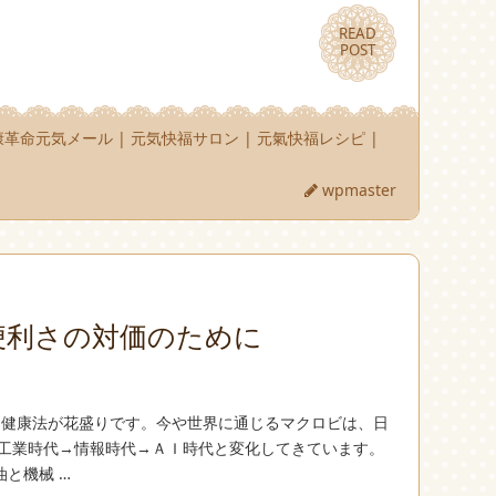
READ
READ
POST
POST
康革命元気メール
|
元気快福サロン
|
元氣快福レシピ
|
wpmaster
便利さの対価のために
んな健康法が花盛りです。今や世界に通じるマクロビは、日
→工業時代→情報時代→ＡＩ時代と変化してきています。
と機械 …