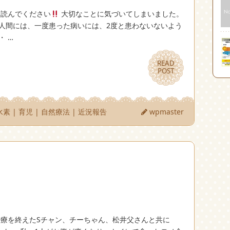
と読んでください
大切なことに気づいてしまいました。
 人間には、一度患った病いには、2度と患わないないよう
・ …
READ
READ
POST
POST
水素
|
育児
|
自然療法
|
近況報告
wpmaster
ガン治療を終えたSチャン、チーちゃん、松井父さんと共に