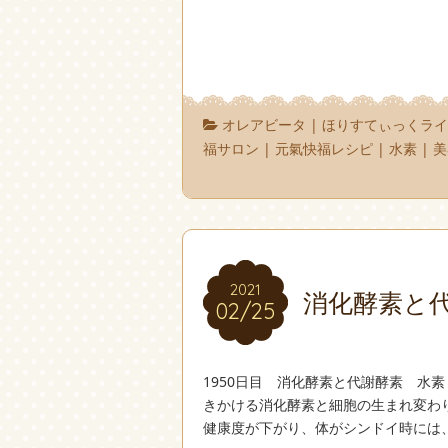
オレアビータ
|
ほりすてぃっくライ
福サロン
|
元氣快福レシピ
|
水素
|
美
2021
2021
消化酵素と
02/25
02/25
1950日目 消化酵素と代謝酵素 水
きかける消化酵素と細胞の生まれ変わ
健康度が下がり、体がシンドイ時には、