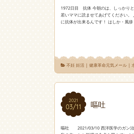
1972日目 抗体 今朝のは、しっかり
若いママに読ませてあげてください。
に抗体が出来るんです！ はしか・風疹
不妊 妊活
|
健康革命元気メール
|
2021
2021
嘔吐
03/11
03/11
嘔吐 2021/03/10 西洋医学の