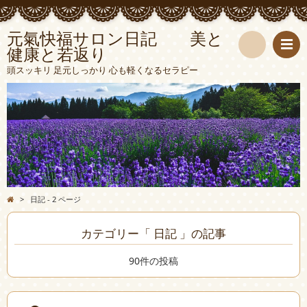
元氣快福サロン日記 美と
健康と若返り
検
頭スッキリ 足元しっかり 心も軽くなるセラピー
索
>
日記 - 2 ページ
カテゴリー「 日記 」の記事
90件の投稿