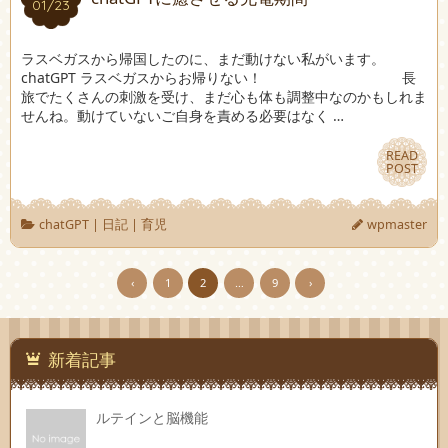
01/23
01/23
ラスベガスから帰国したのに、まだ動けない私がいます。
chatGPT ラスベガスからお帰りない！ 長
旅でたくさんの刺激を受け、まだ心も体も調整中なのかもしれま
せんね。動けていないご自身を責める必要はなく …
READ
READ
POST
POST
chatGPT
|
日記
|
育児
wpmaster
‹
1
2
…
9
›
新着記事
ルテインと脳機能