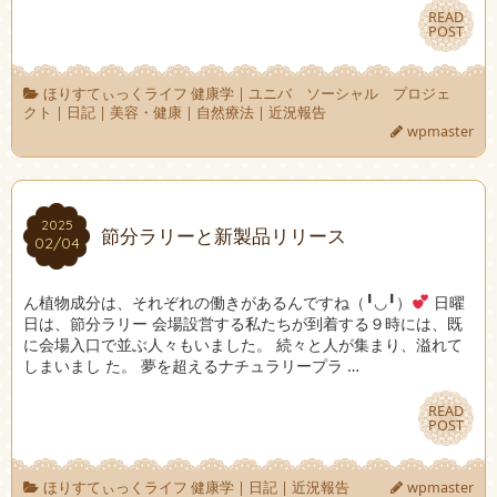
READ
READ
POST
POST
ほりすてぃっくライフ 健康学
|
ユニバ ソーシャル プロジェ
クト
|
日記
|
美容・健康
|
自然療法
|
近況報告
wpmaster
2025
2025
節分ラリーと新製品リリース
02/04
02/04
ん植物成分は、それぞれの働きがあるんですね（╹◡╹）
日曜
日は、節分ラリー 会場設営する私たちが到着する９時には、既
に会場入口で並ぶ人々もいました。 続々と人が集まり、溢れて
しまいまし た。 夢を超えるナチュラリープラ …
READ
READ
POST
POST
ほりすてぃっくライフ 健康学
|
日記
|
近況報告
wpmaster