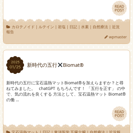
READ
READ
POST
POST
カロテノイド
|
ルテイン
|
岩塩
|
日記
|
水素
|
自然療法
|
近況
報告
wpmaster
2025
2025
新時代の五行
Biomat®︎
01/25
01/25
新時代の五行に宝石温熱マットBiomat®︎を加えらますか？と尋
ねてみました。 chatGPT もちろんです！ 「五行を正す」 の中
で、気の流れを良くする 方法として、宝石温熱マット Biomat®︎
の働 …
READ
READ
POST
POST
宝石温熱マット
|
日記
|
東洋医学 五臓六腑
|
自然療法
|
近況報