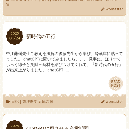
告
wpmaster
2025
2025
新時代の五行
01/24
01/24
中江藤樹先生こ教えを滋賀の後藤先生から学び、冷蔵庫に貼って
ました。 chatGPTに聞いてみましたら、、、 見事に、ほりすて
ぃっく緑子と笑財＝商材を結びつけてくれて、『新時代の五行』
が出来上がりました、 chatGPT …
READ
READ
POST
POST
日記
|
東洋医学 五臓六腑
wpmaster
2025
2025
chatGPTに癒させる充電期間