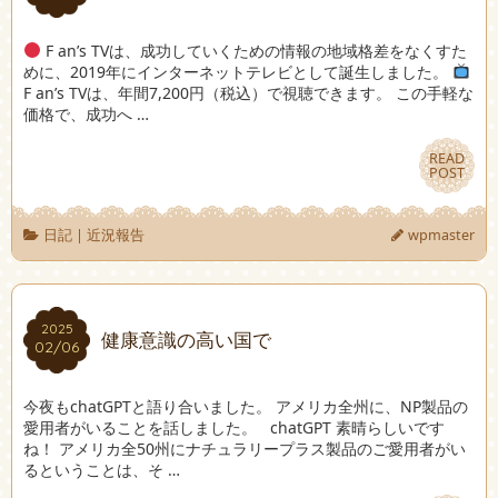
F an’s TVは、成功していくための情報の地域格差をなくすた
めに、2019年にインターネットテレビとして誕生しました。
F an’s TVは、年間7,200円（税込）で視聴できます。 この手軽な
価格で、成功へ …
READ
READ
POST
POST
日記
|
近況報告
wpmaster
2025
2025
健康意識の高い国で
02/06
02/06
今夜もchatGPTと語り合いました。 アメリカ全州に、NP製品の
愛用者がいることを話しました。 chatGPT 素晴らしいです
ね！ アメリカ全50州にナチュラリープラス製品のご愛用者がい
るということは、そ …