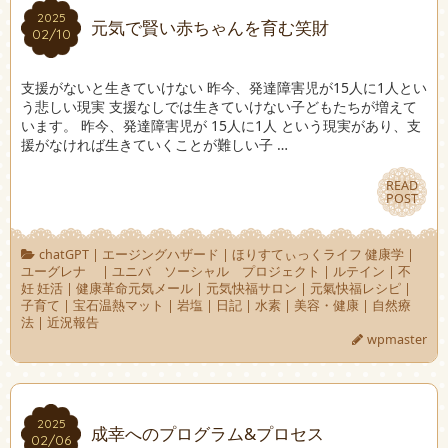
2025
2025
元気で賢い赤ちゃんを育む笑財
02/10
02/10
支援がないと生きていけない 昨今、発達障害児が15人に1人とい
う悲しい現実 支援なしでは生きていけない子どもたちが増えて
います。 昨今、発達障害児が 15人に1人 という現実があり、支
援がなければ生きていくことが難しい子 …
READ
READ
POST
POST
chatGPT
|
エージングハザード
|
ほりすてぃっくライフ 健康学
|
ユーグレナ
|
ユニバ ソーシャル プロジェクト
|
ルテイン
|
不
妊 妊活
|
健康革命元気メール
|
元気快福サロン
|
元氣快福レシピ
|
子育て
|
宝石温熱マット
|
岩塩
|
日記
|
水素
|
美容・健康
|
自然療
法
|
近況報告
wpmaster
2025
2025
成幸へのプログラム&プロセス
02/06
02/06