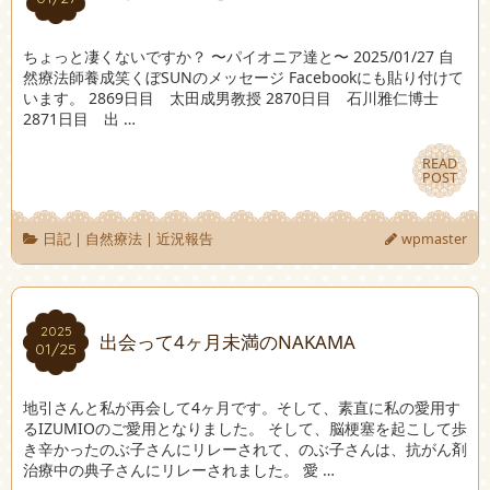
ちょっと凄くないですか？ 〜パイオニア達と〜 2025/01/27 自
然療法師養成笑くぼSUNのメッセージ Facebookにも貼り付けて
います。 2869日目 太田成男教授 2870日目 石川雅仁博士
2871日目 出 …
READ
READ
POST
POST
日記
|
自然療法
|
近況報告
wpmaster
2025
2025
出会って4ヶ月未満のNAKAMA
01/25
01/25
地引さんと私が再会して4ヶ月です。そして、素直に私の愛用す
るIZUMIOのご愛用となりました。 そして、脳梗塞を起こして歩
き辛かったのぶ子さんにリレーされて、のぶ子さんは、抗がん剤
治療中の典子さんにリレーされました。 愛 …