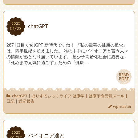
2025
2025
chatGPT
01/28
01/28
2871日目 chatGPT 新時代ですね！ 『私の最善の健康の追求』
は、四半世紀を超えました。 私の手中にパイオニアと言う人々
の情熱が形となり届いています。 超少子高齢化社会に必要な
『死ぬまで元氣に過ごす』ための『健康 …
READ
READ
POST
POST
chatGPT
|
ほりすてぃっくライフ 健康学
|
健康革命元気メール
|
日記
|
近況報告
wpmaster
2025
2025
パイオニア達と
01/27
01/27