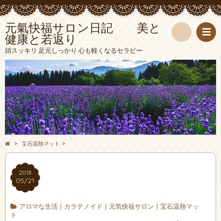
元氣快福サロン日記 美と
健康と若返り
検
頭スッキリ 足元しっかり 心も軽くなるセラピー
索
>
宝石温熱マット
>
2018
05/21
アロマな生活
|
カラテノイド
|
元気快福サロン
|
宝石温熱マッ
ト