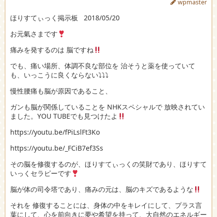
wpmaster
ほりすてぃっく掲示板
2018/05/20
お元氣さまです
痛みを発するのは 脳ですね
でも、痛い場所、体調不良な部位を 治そうと薬を使っていて
も、いっこうに良くならない⤵︎⤵︎⤵︎
慢性腰痛も脳が原因であること、
ガンも脳が関係していることを NHKスペシャルで 放映されてい
ました。YOU TUBEでも見つけたよ
https://youtu.be/fPiLslFt3Ko
https://youtu.be/_FCiB7ef3Ss
その脳を修復するのが、ほりすてぃっくの笑財であり、ほりすて
いっくセラピーです
脳が体の司令塔であり、痛みの元は、脳のキズであるような
それを 修復することには、身体の中をキレイにして、プラス言
葉にして、心を前向きに夢や希望を持って、大自然のエネルギー