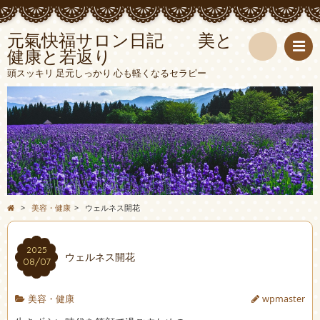
元氣快福サロン日記 美と
健康と若返り
検
頭スッキリ 足元しっかり 心も軽くなるセラピー
索
>
美容・健康
>
ウェルネス開花
2025
ウェルネス開花
08/07
美容・健康
wpmaster