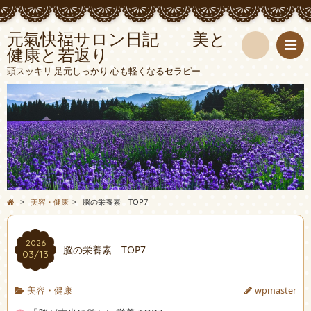
元氣快福サロン日記 美と
健康と若返り
検
頭スッキリ 足元しっかり 心も軽くなるセラピー
索
>
美容・健康
>
脳の栄養素 TOP7
2026
脳の栄養素 TOP7
03/13
美容・健康
wpmaster