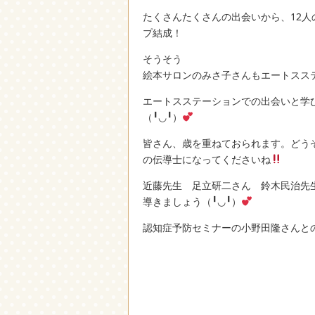
たくさんたくさんの出会いから、12
プ結成！
そうそう
絵本サロンのみさ子さんもエートスス
エートスステーションでの出会いと学
（╹◡╹）
皆さん、歳を重ねておられます。どう
の伝導士になってくださいね
近藤先生 足立研二さん 鈴木民治先
導きましょう（╹◡╹）
認知症予防セミナーの小野田隆さんとの