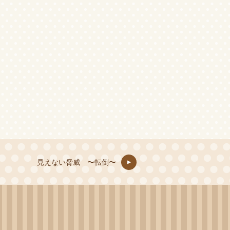
見えない脅威 〜転倒〜