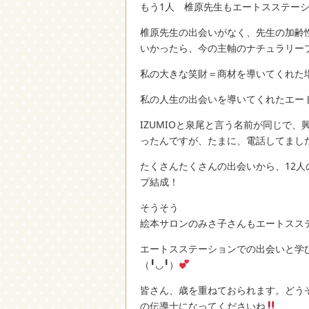
もう1人 椎原先生もエートスステー
椎原先生の出会いがなく、先生の加齢
いかったら、今の主軸のナチュラリー
私の大きな笑財＝商材を導いてくれた
私の人生の出会いを導いてくれたエー
IZUMIOと泉尾と言う名前が同じで
ったんですが、たまに、電話してまし
たくさんたくさんの出会いから、12
プ結成！
そうそう
絵本サロンのみさ子さんもエートスス
エートスステーションでの出会いと学
（╹◡╹）
皆さん、歳を重ねておられます。どう
の伝導士になってくださいね