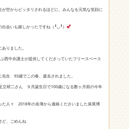
生が空からピッタリされるほどに、みんなを元気な笑顔に
出会いも嬉しかったですね（╹◡╹）
にありました。
叫ぶ西中弁護士が提供してくださっていたフリースペース
ニ先生 93歳でこの春、逝去されました。
足立研二さん ９月誕生日で100歳になる数ヶ月前の今年
た人々 2018年の名簿から連絡くださいました泉尾博
けど、ごめんね