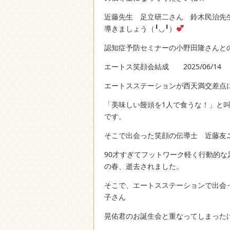
近藤先生 足立研二さん 鈴木民治先
導きましょう（╹◡╹）
認知症予防セミナーの小野田隆さんとの
エートス笑顔会結成 2025/06/14
エートスステーションが西天満交差点
「美味しい饅頭を1人で食うな！」と
です。
そこで出会った笑顔の伝導士 近藤友
90才すぎてフットワーク軽く行動的な
の春、逝去されました。
そこで、エートスステーションで出会っ
子さん
晃佑君のお誕生会と重なってしまった