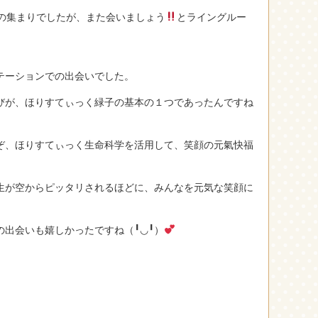
人の集まりでしたが、また会いましょう
とライングルー
テーションでの出会いでした。
びが、ほりすてぃっく緑子の基本の１つであったんですね
ぞ、ほりすてぃっく生命科学を活用して、笑顔の元氣快福
生が空からピッタリされるほどに、みんなを元気な笑顔に
出会いも嬉しかったですね（╹◡╹）