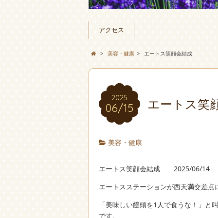
アクセス
>
美容・健康
>
エートス笑顔会結成
2025
エートス笑
06/15
美容・健康
エートス笑顔会結成 2025/06/14
エートスステーションが西天満交差点
「美味しい饅頭を1人で食うな！」と
です。