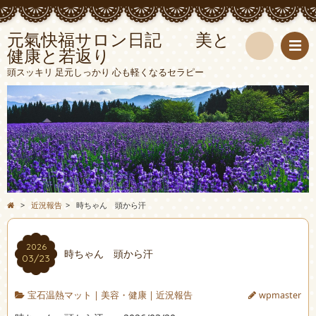
元氣快福サロン日記 美と
健康と若返り
検
頭スッキリ 足元しっかり 心も軽くなるセラピー
索
>
近況報告
>
時ちゃん 頭から汗
2026
時ちゃん 頭から汗
03/23
宝石温熱マット
|
美容・健康
|
近況報告
wpmaster