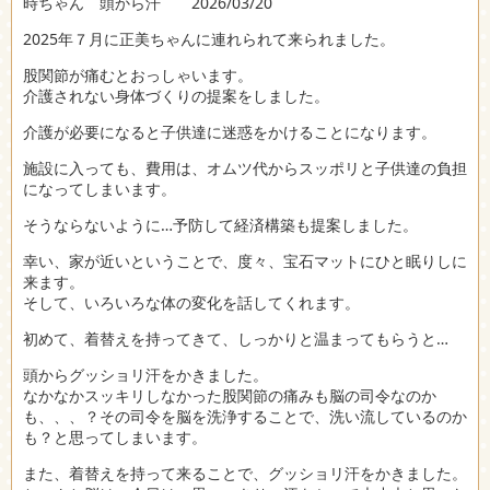
時ちゃん 頭から汗 2026/03/20
2025年７月に正美ちゃんに連れられて来られました。
股関節が痛むとおっしゃいます。
介護されない身体づくりの提案をしました。
介護が必要になると子供達に迷惑をかけることになります。
施設に入っても、費用は、オムツ代からスッポリと子供達の負担
になってしまいます。
そうならないように…予防して経済構築も提案しました。
幸い、家が近いということで、度々、宝石マットにひと眠りしに
来ます。
そして、いろいろな体の変化を話してくれます。
初めて、着替えを持ってきて、しっかりと温まってもらうと…
頭からグッショリ汗をかきました。
なかなかスッキリしなかった股関節の痛みも脳の司令なのか
も、、、？その司令を脳を洗浄することで、洗い流しているのか
も？と思ってしまいます。
また、着替えを持って来ることで、グッショリ汗をかきました。