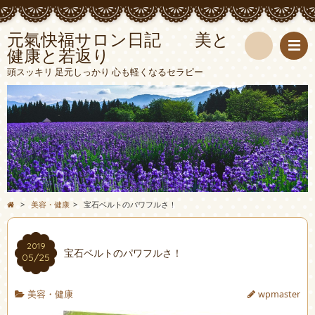
元氣快福サロン日記 美と
健康と若返り
検
頭スッキリ 足元しっかり 心も軽くなるセラピー
索
>
美容・健康
>
宝石ベルトのパワフルさ！
2019
宝石ベルトのパワフルさ！
05/25
美容・健康
wpmaster