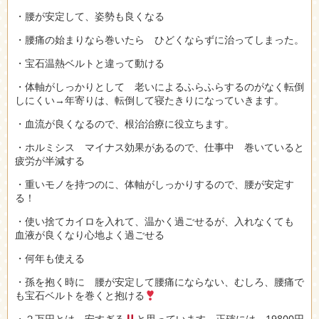
・腰が安定して、姿勢も良くなる
・腰痛の始まりなら巻いたら ひどくならずに治ってしまった。
・宝石温熱ベルトと違って動ける
・体軸がしっかりとして 老いによるふらふらするのがなく転倒
しにくい→年寄りは、転倒して寝たきりになっていきます。
・血流が良くなるので、根治治療に役立ちます。
・ホルミシス マイナス効果があるので、仕事中 巻いていると
疲労が半減する
・重いモノを持つのに、体軸がしっかりするので、腰が安定す
る！
・使い捨てカイロを入れて、温かく過ごせるが、入れなくても
血液が良くなり心地よく過ごせる
・何年も使える
・孫を抱く時に 腰が安定して腰痛にならない、むしろ、腰痛で
も宝石ベルトを巻くと抱ける
・２万円とは、安すぎる
と思っています。正確には、19800円