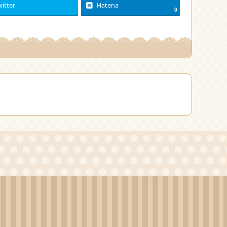
witter
Hatena
0