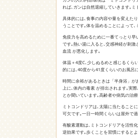
れば､ガンは自然退縮していきます｡ミ
具体的には､食事の内容や量を変えたり
うことです｡体を温めることによって､
免疫力を高めるために一番てっとり早
です｡熱い湯に入ると､交感神経が刺激
血流 が悪化します｡
体温＋4度C､少しぬるめと感じるくら
的には､40度から41度くらいのお風呂
時間に余裕があるときは「半身浴」がお
上に､体内の毒素 が排出されます｡実
とか聞いています｡高齢者や病気の治
ミトコンドリアは､太陽に当たることに
可欠です｡一日一時間くらいは屋外で過
有酸素運動は､ミトコンドリアを活性化
逆効果です｡歩くことを習慣にするとよ