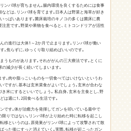
るリンパ球が育ちません｡腸内環境を良くするためには食事
類などは､リンパ球を育てます｡日本人は野菜と海草が好き
がいっぱいあります｡菌床栽培のキノコの多くは菌床に農
要注意です｡野菜や果物を食べると､ミトコンドリアが活性
んの進行は大体1～2か月で止まります｡リンパ球が働い
す｡焦らずに､ゆっくり取り組めばいいのです｡
まうものがあります｡それががんの三大療法です｡とくに
球の減少が長く続いてしまいます｡
ます｡肉や脂っこいものを一切食べてはいけないというわ
いですが､基本は玄米菜食がよいでしょう｡玄米が合わな
づき米にするといいでしょう｡ 私自身､玄米を主食とし､野
どは週に1､2回食べる生活です｡
インです｡体が治癒力を発揮してガンを叩いている最中で
の限りではない｡リンパ球が上り始めた時に転移を起こし
｡転移というのは､原発巣がリンパ球によって攻撃されて散
ばった後にすっと消えていく｡実際､転移が起こったガン