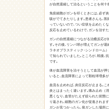
が自然退縮して治るということを何十
免疫細胞がガンを叩くときには､必ず炎
咳がでてきたりします｡患者さんも､医
っていないので､つい症状を止めたくな
反応を止めているわけで､ガンを治すた
ガンの自然退縮につながる治癒反応が
す｡その後､リンパ球が増えてガンが退
ラネオプラスティック･シンドローム
て知られていました｡ところが､戦後､
です｡
体が血流障害を治そうとして血流が押
いると､血流障害によって顆粒球増多が
血流を止めれば､炎症反応が止まる｡こ
炎とはまったく違います｡痛み止め（消
悪くなり､血管がたえず絞られた状態に
り返され､細胞のガン化が促進されます
ガンが見つかったら､発ガンした場所