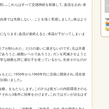
ド剤…｡これらはすべて交感神経を刺激して､血流を止め､体
分自身では失敗しない」ことを強く実感しました｡体はより
になります｡血流が途絶えると､体温が下がってしまいま
リアが削られた」だけの違いに過ぎないのです｡元は共通
であろうと､細胞レベルであろうと､ガンを死滅させようと
正常な細胞も同じ遺伝子を使っているから､生命そのものが
とに､1950年から1960年代に活発に開発され､現在使
出揃いました｡
血糖」をもたらします｡この3つは発ガンの内部環境そのも
すそれら3条件に拍車をかけます｡これではガンが治るはず
アが少なく」「低酸素」「低体温」です｡逆の環境を与え