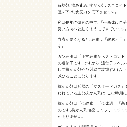
解熱剤､痛み止め､抗がん剤､ステロイ
温を下げ､免疫力を低下させます｡
私は長年の研究の中で､「生命体は自
良い方向へと動くようにできています｡
血流が悪くなると､細胞は「酸素不足」
す｡
ガン細胞は「正常細胞からミトコンド
の遺伝子です｡ですから､遺伝子レベル
して抗がん剤や放射線で攻撃すれば､
滅びることになります｡
抗がん剤は兵器の「マスタードガス」をも
われている主な抗がん剤は､この時期に
抗がん剤は「低酸素」「低体温」「高
のです｡抗がん剤治療によって､ますま
がありません｡
ガンの人の内部環境は「ミトコンドリ