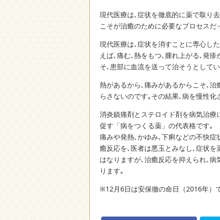
現代医療は､症状を徹底的に薬で取り去
こそが治癒のために必要なプロセスだ
現代医療は､症状を消すことに専心した
えば､痛む､熱をもつ､腫れ上がる､発
そ､患部に血流を送って治そうとしてい
熱があるから､痛みがあるからこそ､治
らさないのです｡その結果､病を慢性化
消炎鎮痛剤とステロイド剤を病気治療
促す「病をつくる薬」の代表格です｡
痛みや発熱､かゆみ､下痢などの不快症
癒反応を､医者は悪玉とみなし､症状を
はなりますが､治癒反応を抑えられ､病
ります｡
※12月6日は安保徹の命日（2016年）