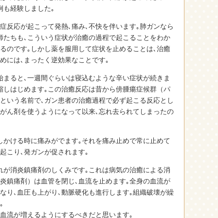
例も経験しました｡
症反応が起こって発熱､痛み､不快を伴います｡肺ガンなら
師たちも､こういう症状が治癒の過程で起こることをわか
るのです｡しかし薬を服用して症状を止めることは､治癒
めには､まったく逆効果なことです｡
始まると､一週間ぐらいは寝込むような辛い症状が続きま
縮しはじめます｡この治癒反応は昔から傍腫瘍症候群（パ
）という名前で､ガン患者の治癒過程で必ず起こる反応とし
抗がん剤を使うようになって以来､忘れ去られてしまったの
しかける時に痛みがでます｡それを痛み止めで常に止めて
起こり､発ガンが促されます｡
れが消炎鎮痛剤のしくみです｡これは病気の治癒による消
炎鎮痛剤）は血管を閉じ､血流を止めます｡全身の血流が
なり､血圧も上がり､動脈硬化も進行します｡組織破壊が繰
｡
に血流が増えるようにするべきだと思います｡