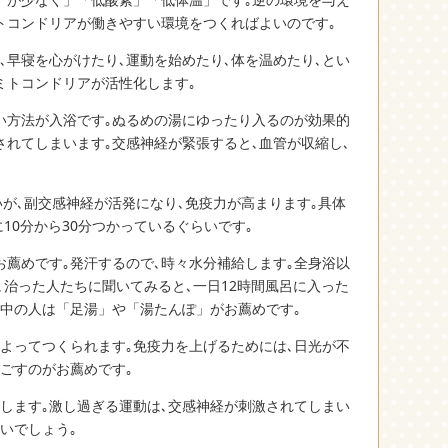
トコンドリアが働きやすい環境をつくればよいのです｡
､早寝を心がけたり､運動を始めたり､体を温めたり､とい
ミトコンドリアが活性化します｡
い方法が入浴です｡ぬるめの湯にゆったり入るのが効果的
されてしまいます｡交感神経が緊張すると､血管が収縮し､
いが､副交感神経が活発になり､免疫力が高まります｡具体
に10分から30分つかっているぐらいです｡
薦めです｡発汗するので､時々水分補給します｡全身浴以
際､治った人たちに聞いてみると､一日12時間風呂に入った
療中の人は「足湯」や「湯たんぽ」がお薦めです｡
よってつくられます｡免疫力を上げるためには､日光が不
ごすのがお薦めです｡
します｡激し過ぎる運動は､交感神経が刺激されてしまい
いでしょう｡