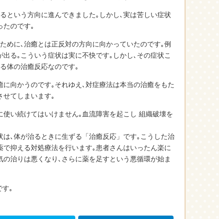
るという方向に進んできました｡しかし､実は苦しい症状
ったのです｡
ために､治癒とは正反対の方向に向かっていたのです｡例
疹が出る｡こういう症状は実に不快です｡しかし､その症状こ
る体の治癒反応なのです｡
癒に向かうのです｡それゆえ､対症療法は本当の治癒をもた
させてしまいます｡
に使い続けてはいけません｡血流障害を起こし 組織破壊を
状は､体が治るときに生ずる「治癒反応」です｡こうした治
薬で抑える対処療法を行います｡患者さんはいったん楽に
気の治りは悪くなり､さらに薬を足すという悪循環が始ま
です｡