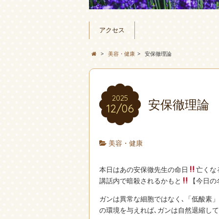
アクセス
>
美容・健康
>
安保徹理論
2025
安保徹理
12/06
美容・健康
本日はあの安保徹先生の命日
亡くな
講話内で暗殺されるかもと
【今日の
ガンは異常な細胞ではなく､「低酸素
の環境を与えれば､ガンは自然退縮して