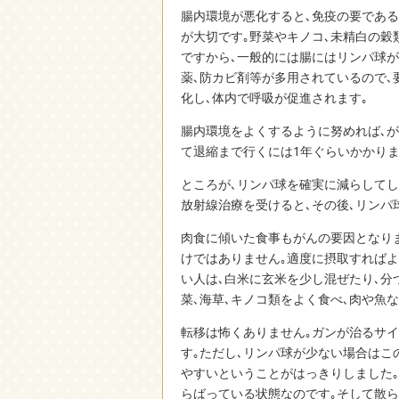
腸内環境が悪化すると､免疫の要であ
が大切です｡野菜やキノコ､未精白の穀
ですから､一般的には腸にはリンパ球
薬､防カビ剤等が多用されているので､
化し､体内で呼吸が促進されます｡
腸内環境をよくするように努めれば､が
て退縮まで行くには1年ぐらいかかりま
ところが､リンパ球を確実に減らしてし
放射線治療を受けると､その後､リンパ
肉食に傾いた食事もがんの要因となり
けではありません｡適度に摂取すればよ
い人は､白米に玄米を少し混ぜたり､分
菜､海草､キノコ類をよく食べ､肉や魚な
転移は怖くありません｡ガンが治るサ
す｡ただし､リンパ球が少ない場合はこ
やすいということがはっきりしました
らばっている状態なのです｡そして散ら